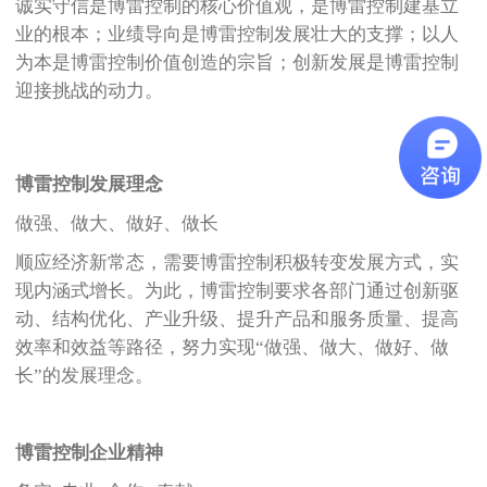
诚实守信是博雷控制的核心价值观，是博雷控制建基立
业的根本；业绩导向是博雷控制发展壮大的支撑；以人
为本是博雷控制价值创造的宗旨；创新发展是博雷控制
迎接挑战的动力。
博雷控制发展理念
做强、做大、做好、做长
顺应经济新常态，需要博雷控制积极转变发展方式，实
现内涵式增长。为此，博雷控制要求各部门通过创新驱
动、结构优化、产业升级、提升产品和服务质量、提高
效率和效益等路径，努力实现“做强、做大、做好、做
长”的发展理念。
博雷控制企业精神